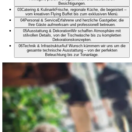
Besichtigungen.
03
Catering & Kulinarik
Frische, regionale Küche, die begeistert –
vom kreativen Flying Buffet bis zum exklusiven Menü.
04
Personal & Service
Erfahrene und herzliche Gastgeber, die
Ihre Gäste aufmerksam und professionell betreuen.
05
Ausstattung & Dekoration
Wir schaffen Atmosphäre mit
stilvollen Details, von der Tischwäsche bis zu kompletten
Dekorationskonzepten.
06
Technik & Infrastruktur
Auf Wunsch kümmern wir uns um die
gesamte technische Ausstattung – von der perfekten
Beleuchtung bis zur Tonanlage.