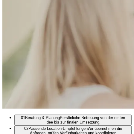
01
Beratung & Planung
Persönliche Betreuung von der ersten
Idee bis zur finalen Umsetzung.
02
Passende Location-Empfehlungen
Wir übernehmen die
Anfragen, prüfen Verfügbarkeiten und koordinieren