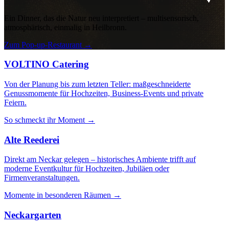
Ein Dinner, das die Natur neu interpretiert – multisensorisch,
atmosphärisch, einmalig in Heilbronn.
Zum Pop-up-Restaurant
→
VOLTINO Catering
Von der Planung bis zum letzten Teller: maßgeschneiderte
Genussmomente für Hochzeiten, Business-Events und private
Feiern.
So schmeckt ihr Moment
→
Alte Reederei
Direkt am Neckar gelegen – historisches Ambiente trifft auf
moderne Eventkultur für Hochzeiten, Jubiläen oder
Firmenveranstaltungen.
Momente in besonderen Räumen
→
Neckargarten