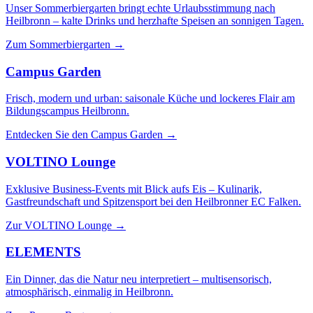
Unser Sommerbiergarten bringt echte Urlaubsstimmung nach
Heilbronn – kalte Drinks und herzhafte Speisen an sonnigen Tagen.
Zum Sommerbiergarten
→
Campus Garden
Frisch, modern und urban: saisonale Küche und lockeres Flair am
Bildungscampus Heilbronn.
Entdecken Sie den Campus Garden
→
VOLTINO Lounge
Exklusive Business-Events mit Blick aufs Eis – Kulinarik,
Gastfreundschaft und Spitzensport bei den Heilbronner EC Falken.
Zur VOLTINO Lounge
→
ELEMENTS
Ein Dinner, das die Natur neu interpretiert – multisensorisch,
atmosphärisch, einmalig in Heilbronn.