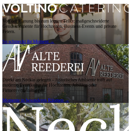
Von der Planung bis zum letzten Teller: maßgeschneiderte
Genussmomente für Hochzeiten, Business-Events und private
Feiern.
So schmeckt ihr Moment
→
Direkt am Neckar gelegen – historisches Ambiente trifft auf
moderne Eventkultur für Hochzeiten, Jubiläen oder
Firmenveranstaltungen.
Momente in besonderen Räumen
→