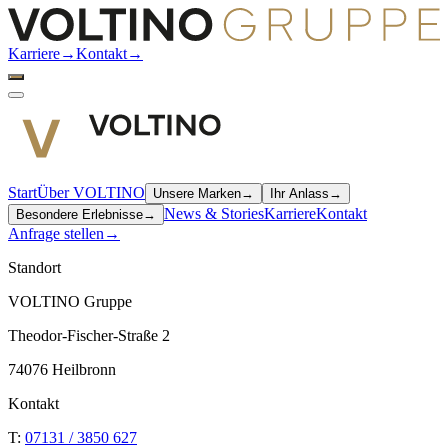
Karriere
→
Kontakt
→
Start
Über VOLTINO
Unsere Marken
→
Ihr Anlass
→
News & Stories
Karriere
Kontakt
Besondere Erlebnisse
→
Anfrage stellen
→
Standort
VOLTINO Gruppe
Theodor-Fischer-Straße 2
74076 Heilbronn
Kontakt
T:
07131 / 3850 627